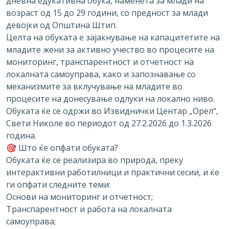
дневна едукативна обука, наменета за млади на
возраст од 15 до 29 години, со предност за млади
девојки од Општина Штип.
Целта на обуката е зајакнување на капацитетите на
младите жени за активно учество во процесите на
мониторинг, транспарентност и отчетност на
локалната самоуправа, како и запознавање со
механизмите за вклучување на младите во
процесите на донесување одлуки на локално ниво.
Обуката ќе се одржи во Извиднички Центар „Орел“,
Свети Николе во периодот од 27.2.2026 до 1.3.2026
година.
🎯 Што ќе опфати обуката?
Обуката ќе се реализира во природа, преку
интерактивни работилници и практични сесии, и ќе
ги опфати следните теми:
Основи на мониторинг и отчетност;
Транспарентност и работа на локалната
самоуправа;