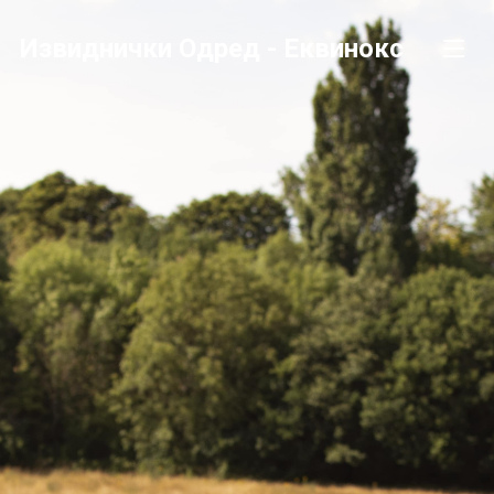
Извиднички Одред - Еквинокс