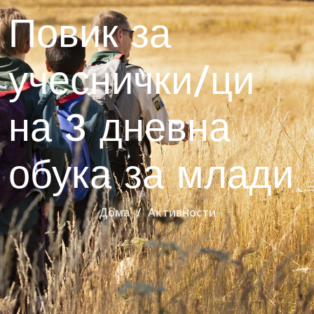
Повик за
учеснички/ци
на 3 дневна
обука за млади
Дома
Активности