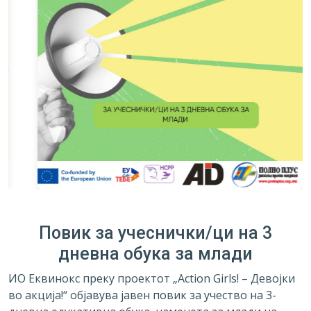
Повик за учеснички/ци на 3
дневна обука за млади
ИО Еквинокс преку проектот „Action Girls! – Девојки
во акција!“ објавува јавен повик за учество на 3-