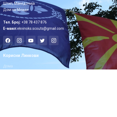
Штип, Македонија
Дом на Млади
Тел. Број:
+38 78 437 876
Е-маил:
ekvinoks.scouts@gmail.com
Корисни Линкови
Дома
За Нас
Извиднички Настани
Документи
Соработки
Контакт